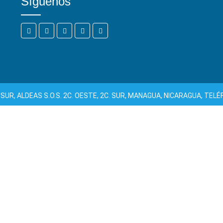
Síguenos
UR, ALDEAS S.O.S. 2C. OESTE, 2C. SUR, MANAGUA, NICARAGUA, TEL