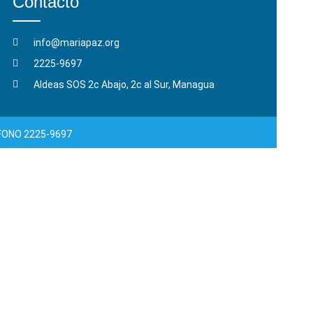
Contacto
info@mariapaz.org
2225-9697
Aldeas SOS 2c Abajo, 2c al Sur, Managua
ÉFONO 2225-9697